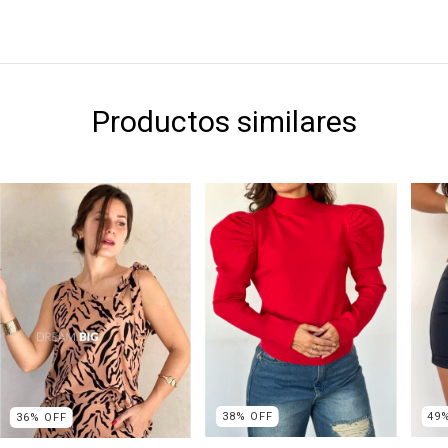
Productos similares
38
%
OFF
49
36
%
OFF