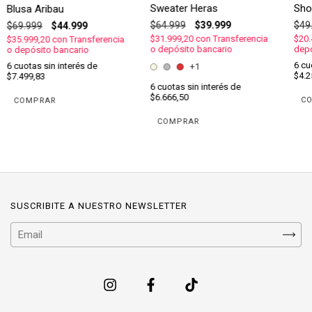
Sweater Heras
Sho
Blusa Aribau
$64.999
$39.999
$49
$69.999
$44.999
$31.999,20
con
Transferencia
$20
$35.999,20
con
Transferencia
o depósito bancario
depó
o depósito bancario
6
cu
6
cuotas sin interés de
+1
$4.2
$7.499,83
6
cuotas sin interés de
$6.666,50
C
COMPRAR
SUSCRIBITE A NUESTRO NEWSLETTER