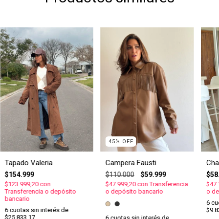
45
%
OFF
Campera Fausti
Cha
Tapado Valeria
$110.000
$59.999
$58
$154.999
$47.999,20
con
Transferencia
$47.
$123.999,20
con
o depósito bancario
o de
Transferencia o depósito
bancario
6
cu
$9.8
6
cuotas sin interés de
$25.833,17
6
cuotas sin interés de